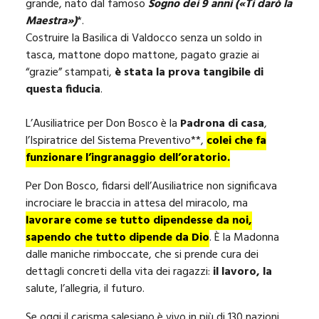
grande, nato dal famoso
Sogno dei 9 anni («Ti darò la
Maestra»)
*.
Costruire la Basilica di Valdocco senza un soldo in
tasca, mattone dopo mattone, pagato grazie ai
“grazie” stampati,
è stata la prova tangibile di
questa fiducia
.
L’Ausiliatrice per Don Bosco è la
Padrona di casa
,
l’Ispiratrice del Sistema Preventivo**,
colei che fa
funzionare l’ingranaggio dell’oratorio.
Per Don Bosco, fidarsi dell’Ausiliatrice non significava
incrociare le braccia in attesa del miracolo, ma
lavorare come se tutto dipendesse da noi,
sapendo che tutto dipende da Dio
. È la Madonna
dalle maniche rimboccate, che si prende cura dei
dettagli concreti della vita dei ragazzi:
il lavoro, la
salute, l’allegria, il futuro.
Se oggi il carisma salesiano è vivo in più di 130 nazioni,