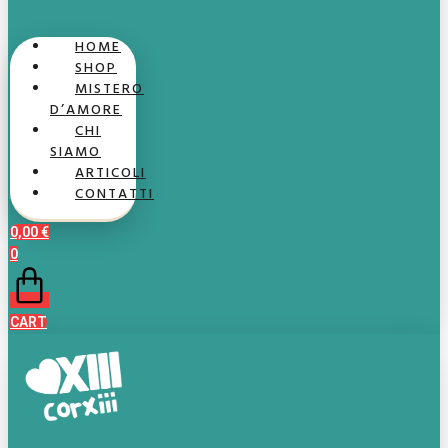
HOME
SHOP
MISTERO
D’AMORE
CHI
SIAMO
ARTICOLI
CONTATTI
0,00
€
0
CART