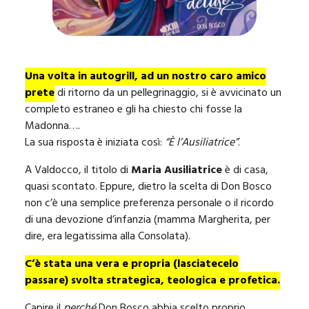
Una volta in autogrill, ad un nostro caro amico
prete
di ritorno da un pellegrinaggio, si è avvicinato un
completo estraneo e gli ha chiesto chi fosse la
Madonna….
La sua risposta è iniziata così:
“È l’Ausiliatrice”
.
A Valdocco, il titolo di
Maria Ausiliatrice
è di casa,
quasi scontato. Eppure, dietro la scelta di Don Bosco
non c’è una semplice preferenza personale o il ricordo
di una devozione d’infanzia (mamma Margherita, per
dire, era legatissima alla Consolata).
C’è stata una vera e propria (lasciatecelo
passare) svolta strategica, teologica e profetica.
Capire il
perché
Don Bosco abbia scelto proprio