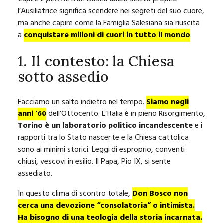
l’Ausiliatrice significa scendere nei segreti del suo cuore,
ma anche capire come la Famiglia Salesiana sia riuscita
a
conquistare milioni di cuori in tutto il mondo
.
1. Il contesto: la Chiesa
sotto assedio
Facciamo un salto indietro nel tempo.
Siamo negli
anni ’60
dell’Ottocento. L’Italia è in pieno Risorgimento,
Torino è un laboratorio politico incandescente
e i
rapporti tra lo Stato nascente e la Chiesa cattolica
sono ai minimi storici. Leggi di esproprio, conventi
chiusi, vescovi in esilio. Il Papa, Pio IX, si sente
assediato.
In questo clima di scontro totale,
Don Bosco non
cerca una devozione “consolatoria” o intimista.
Ha bisogno di una teologia della storia incarnata.