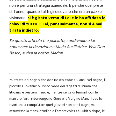
non è per una strategia aziendale. È perché quel prete
di Torino, quando tutti gli dicevano che era un pazzo
visionario,
si è girato verso di Lei e le ha affidato le
chiavi di tutto. E Lei, puntualmente, non si è mai
tirata indietro.
Se questo articolo ti è piaciuto, condividilo e fai
conoscere la devozione a Maria Ausiliatrice. Viva Don
Bosco, e viva la nostra Madre!
*Si tratta del sogno che don Bosco ebbe a 9 anni. Nel sogno, il
piccolo Giovannino Bosco vede dei ragazzi di strada che
litigano e bestemmiano e, mentre cerca di fermarli con le
maniere forti, intervengono Gesù e la Vergine Maria. I due lo
esortano a conquistare quei giovani non con i pugni, ma
attraverso la mansuetudine e l’amorevolezza. Subito dopo, le