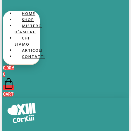
HOME
SHOP
MISTERO
D’AMORE
CHI
SIAMO
ARTICOLI
CONTATTI
0,00
€
0
CART