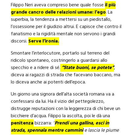
Filippo Neri aveva compreso bene quale fosse
il più
grande cancro delle relazioni umane: l’ego
. La
superbia, la tendenza a mettersi su un piedistallo,
l’ossessione per il giudizio altrui. E capisce che contro il
fanatismo e la rigidità mentale non servono i grandi
discorsi.
Serve l’ironia.
Smontare l’interlocutore, portarlo sul terreno del
ridicolo spontaneo, costringerlo a guardarsi allo
specchio e a ridere di sé.
“State buoni, se potete”
,
diceva ai ragazzi di strada che facevano baccano, ma
lo diceva anche ai potenti dell’epoca.
Un giorno una signora dell’alta società romana va a
confessarsi da lui. Ha il vizio del pettegolezzo,
distrugge reputazioni con la leggerezza di chi beve un
bicchiere d’acqua. Filippo la ascolta, poi le dà una
penitenza
bizzarra:
“
Prendi una gallina, esci in
strada, spennala mentre cammini
e lascia le piume