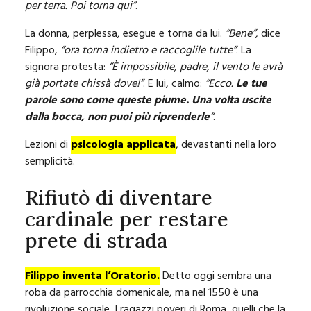
per terra. Poi torna qui”
.
La donna, perplessa, esegue e torna da lui.
“Bene”
, dice
Filippo,
“ora torna indietro e raccoglile tutte”
. La
signora protesta:
“È impossibile, padre, il vento le avrà
già portate chissà dove!”
. E lui, calmo:
“Ecco.
Le tue
parole sono come queste piume. Una volta uscite
dalla bocca, non puoi più riprenderle
“
.
Lezioni di
psicologia applicata
, devastanti nella loro
semplicità.
Rifiutò di diventare
cardinale per restare
prete di strada
Filippo inventa l’Oratorio.
Detto oggi sembra una
roba da parrocchia domenicale, ma nel 1550 è una
rivoluzione sociale. I ragazzi poveri di Roma, quelli che la