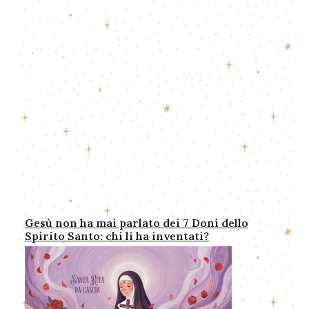
Perché Don Bosco ha scommesso (e vinto)
tutto su Maria Ausiliatrice