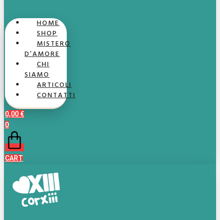
HOME
SHOP
MISTERO
D’AMORE
CHI
SIAMO
ARTICOLI
CONTATTI
0,00
€
0
CART