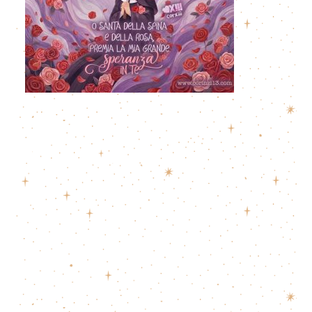
Gesù non ha mai parlato dei 7 Doni dello
Spirito Santo: chi li ha inventati?