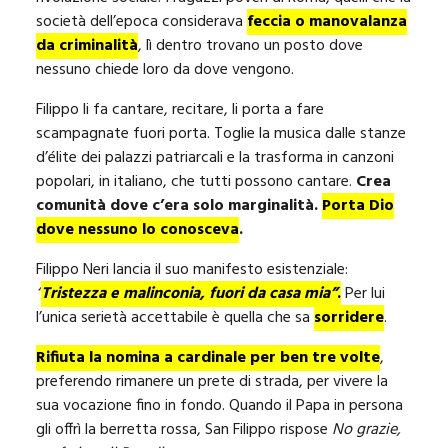
società dell’epoca considerava
feccia o manovalanza
da criminalità
, lì dentro trovano un posto dove
nessuno chiede loro da dove vengono.
Filippo li fa cantare, recitare, li porta a fare
scampagnate fuori porta. Toglie la musica dalle stanze
d’élite dei palazzi patriarcali e la trasforma in canzoni
popolari, in italiano, che tutti possono cantare.
Crea
comunità dove c’era solo marginalità.
Porta Dio
dove nessuno lo conosceva
.
Filippo Neri lancia il suo manifesto esistenziale:
“
Tristezza e malinconia, fuori da casa mia”
.
Per lui
l’unica serietà accettabile è quella che sa
sorridere
.
Rifiuta la nomina a cardinale per ben tre volte
,
preferendo rimanere un prete di strada, per vivere la
sua vocazione fino in fondo. Quando il Papa in persona
gli offrì la berretta rossa, San Filippo rispose
No grazie,