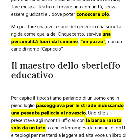
fare musica, teatro e trovare una comunità, senza
essere giudicati e…dove poter
conoscere Dio
.
Ma per fare una rivoluzione del genere in una società
rigida come quella del Cinquecento, serviva
una
personalità fuori dal comune
,
“un pazzo”
, con un
cane di nome “Capriccio”.
Il maestro dello sberleffo
educativo
Per capire il tipo: stiamo parlando di un uomo che in
pieno luglio
passeggiava per le strade indossando
una pesante pelliccia al rovescio
. Uno che si
presentava agli incontri ufficiali con
la barba rasata
solo da un lato
, o che interrompeva le riunioni di dotti
e teologi per mettersi a leggere ad alta voce un libro di