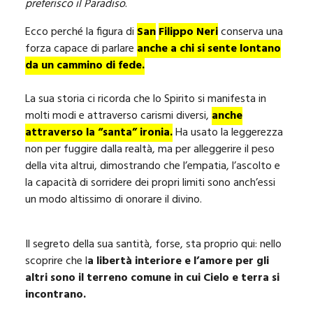
preferisco il Paradiso
.
Ecco perché la figura di
San
Filippo Neri
conserva una
forza capace di parlare
anche a chi si sente lontano
da un cammino di fede.
La sua storia ci ricorda che lo Spirito si manifesta in
molti modi e attraverso carismi diversi,
anche
attraverso la “santa” ironia.
Ha usato la leggerezza
non per fuggire dalla realtà, ma per alleggerire il peso
della vita altrui, dimostrando che l’empatia, l’ascolto e
la capacità di sorridere dei propri limiti sono anch’essi
un modo altissimo di onorare il divino.
Il segreto della sua santità, forse, sta proprio qui: nello
scoprire che l
a libertà interiore e l’amore per gli
altri sono il terreno comune in cui Cielo e terra si
incontrano.