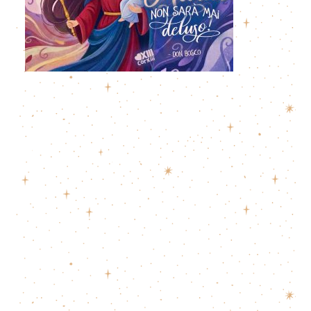
Era un burlone, rifiutò di diventare cardinale,
inventò l’Oratorio: San Filippo Neri