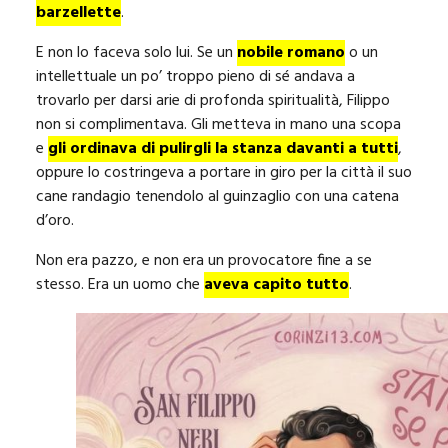
barzellette
.
E non lo faceva solo lui. Se un
nobile romano
o un
intellettuale un po’ troppo pieno di sé andava a
trovarlo per darsi arie di profonda spiritualità, Filippo
non si complimentava. Gli metteva in mano una scopa
e
gli ordinava di pulirgli la stanza davanti a tutti
,
oppure lo costringeva a portare in giro per la città il suo
cane randagio tenendolo al guinzaglio con una catena
d’oro.
Non era pazzo, e non era un provocatore fine a se
stesso. Era un uomo che
aveva capito tutto
.