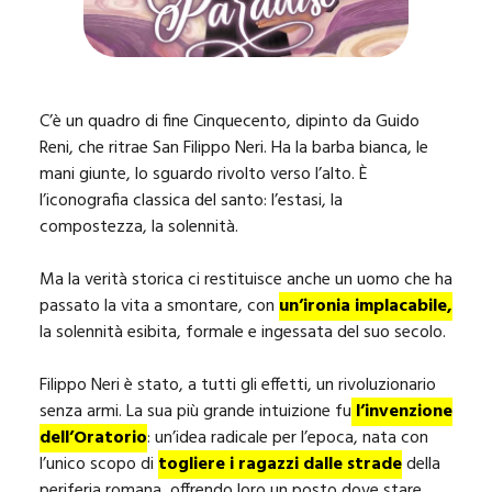
C’è un quadro di fine Cinquecento, dipinto da Guido
Reni, che ritrae San Filippo Neri. Ha la barba bianca, le
mani giunte, lo sguardo rivolto verso l’alto. È
l’iconografia classica del santo: l’estasi, la
compostezza, la solennità.
Ma la verità storica ci restituisce anche un uomo che ha
passato la vita a smontare, con
un’ironia implacabile,
la solennità esibita, formale e ingessata del suo secolo.
Filippo Neri è stato, a tutti gli effetti, un rivoluzionario
senza armi. La sua più grande intuizione fu
l’invenzione
dell’Oratorio
: un’idea radicale per l’epoca, nata con
l’unico scopo di
togliere i ragazzi dalle strade
della
periferia romana, offrendo loro un posto dove stare,