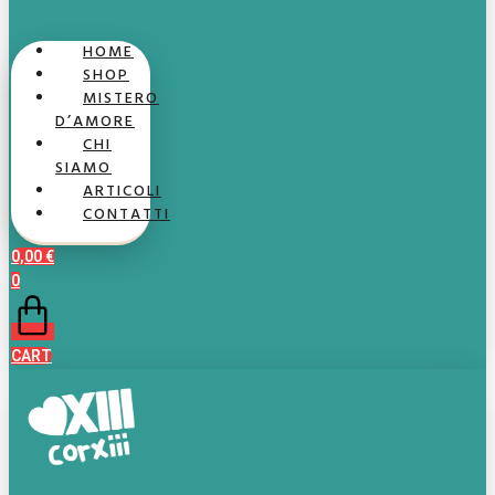
HOME
SHOP
MISTERO
D’AMORE
CHI
SIAMO
ARTICOLI
CONTATTI
0,00
€
0
CART