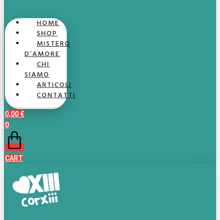
HOME
SHOP
MISTERO
D’AMORE
CHI
SIAMO
ARTICOLI
CONTATTI
0,00
€
0
CART